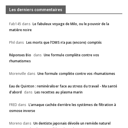
vision de l'Apithérapie
08:05
Les derniers commentaires
La prochaine pandémie et la production
d'injections auto-répliquantes sont en cours !
05:00
Fab145
dans
Le fabuleux voyage de Milo, ou le pouvoir de la
matière noire
[Making Off/EP-3] L'huile essentielle de
Chanvre
09:42
Phil
dans
Les morts que l’OMS n’a pas (encore) comptés
L'H E de Manuka: 20 fois plus puissante que le
Tea Tree
Réponses Bio
dans
Une formule complète contre vos
05:41
rhumatismes
L'antidote des temps modernes
09:12
Morenville
dans
Une formule complète contre vos rhumatismes
Eau de Quinton : reminéraliser face au stress du travail - Ma santé
d'abord
dans
Les recettes au plasma marin
FRED
dans
L’arnaque cachée derrière les systèmes de filtration à
osmose inverse
Moreno
dans
Un dentiste japonais dévoile un remède naturel