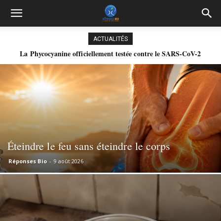
ACTUALITÉS
La Phycocyanine officiellement testée contre le SARS-CoV-2
Coronavirus, Covid-19, SRAS, les huiles essentielles médicinales
sont-elles la clé ?
Éteindre le feu sans éteindre le corps
Réponses Bio
-
9 août 2026