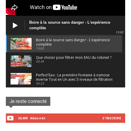
Boire à la source sans danger - L'expérience
complète
13:02
Boire à la source sans danger - L'expérience
complète
13:02
Que choisir pour filtrer mon EAU du robinet ?
03:39
Perfect'Eau : La première fontaine à osmose
inverse Tout en Un avec 5 niveaux de filtration
05:23
Les fontaines "Berkey" sont-elles dangereuses
pour les utilisateurs ?
Je reste connecté
04:18
La recette des 2 P
03:02
20,400
Abonnés
S'INSCRIRE
[Making Off/EP-4] La recette qui a changé ma