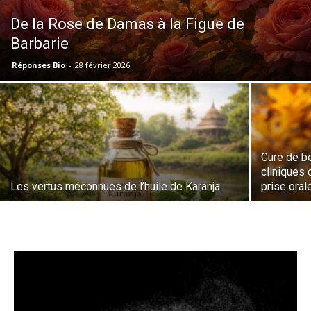
De la Rose de Damas à la Figue de
Barbarie
Réponses Bio
-
28 février 2026
Cure de b
cliniques 
Les vertus méconnues de l’huile de Karanja
prise oral