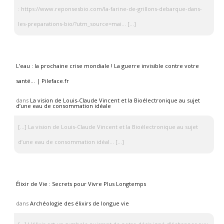
: https://www.reponsesbio.com/la-farine-de-grillons-debarque-dans-
les-preparations-bio/?utm_source=mai… […]
L’eau : la prochaine crise mondiale ! La guerre invisible contre votre
santé… | Pileface.fr
dans
La vision de Louis-Claude Vincent et la Bioélectronique au sujet
d’une eau de consommation idéale
[…] La vision de Louis-Claude Vincent et la Bioélectronique au sujet
d’une eau de consommation idéal… […]
Élixir de Vie : Secrets pour Vivre Plus Longtemps
dans
Archéologie des élixirs de longue vie