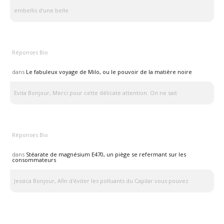
embellis d'une belle
Réponses Bio
dans
Le fabuleux voyage de Milo, ou le pouvoir de la matière noire
Evita Bonjour, Merci pour cette délicate attention. On ne sait
Réponses Bio
dans
Stéarate de magnésium E470, un piège se refermant sur les
consommateurs
Jessica Bonjour, Afin d'éviter les polluants du Capilar vous pouvez