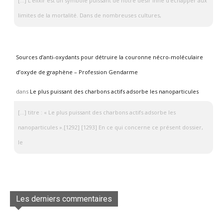
[…] L’élixir est un symbole puissant de notre désir inné d’échapper aux
limites de la mortalité. Dans de nombreuses cultures,
Sources d’anti-oxydants pour détruire la couronne nécro-moléculaire
d’oxyde de graphène – Profession Gendarme
dans
Le plus puissant des charbons actifs adsorbe les nanoparticules
[…] titre : « Le plus puissant des charbons actifs adsorbe les
nanoparticules ».[1292] [1293] En ce qui concerne ce présent dossier,
le
Les derniers commentaires