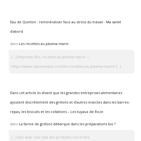
Eau de Quinton : reminéraliser face au stress du travail - Ma santé
d'abord
dans
Les recettes au plasma marin
[…] Réponses Bio, recettes au plasma marin —
https://www.reponsesbio.com/les-recettes-au-plasma-marin/ […]
Dans cet article ils disent que les grandes entreprises alimentaires
ajoutent discrètement des grillons et d’autres insectes dans les barres-
repas, les biscuits et les collations – Les tuyaux de Roze
dans
La farine de grillons débarque dans les préparations bio ?
[…] lien avec une liste des produits concernés