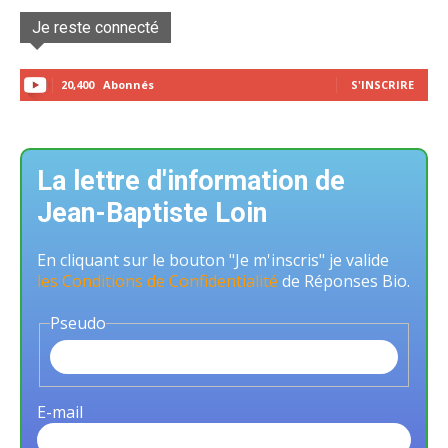
Je reste connecté
20,400
Abonnés
S'INSCRIRE
La lettre d'information de
Jean-Baptiste Loin
En cliquant sur le bouton "Je m'inscris" je valide
les Conditions de Confidentialité
de Réponses Bio.
Pseudo
E-mail