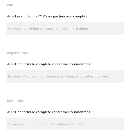
Phil
dans
Les morts que l’OMS n’a pas (encore) comptés
On se sent protégés en consultant vos informations!
Réponses Bio
dans
Une formule complète contre vos rhumatismes
Bonjour, Merci pour votre message. Je pense toutefois que vous
Morenville
dans
Une formule complète contre vos rhumatismes
3 mois pour une cure de divers éléments et pas