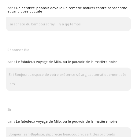
dans
Un dentiste japonais dévoile un remède naturel contre parodontite
et candidose buccale
J'ai acheté du bambou spray, il y a qq temps
Réponses Bio
dans
Le fabuleux voyage de Milo, ou le pouvoir de la matière noire
Siri Bonjour, L'espace de votre présence s'élargit automatiquement dès
lors
Siri
dans
Le fabuleux voyage de Milo, ou le pouvoir de la matière noire
Bonjour Jean-Baptiste, j'apprécie beaucoup vos articles profonds,