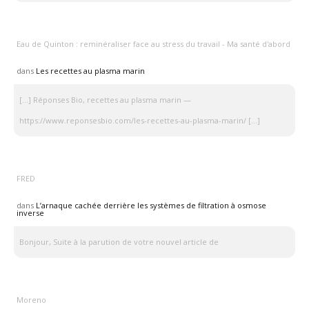
Eau de Quinton : reminéraliser face au stress du travail - Ma santé d'abord
dans
Les recettes au plasma marin
[…] Réponses Bio, recettes au plasma marin —
https://www.reponsesbio.com/les-recettes-au-plasma-marin/ […]
FRED
dans
L’arnaque cachée derrière les systèmes de filtration à osmose
inverse
Bonjour, Suite à la parution de votre nouvel article de
Moreno