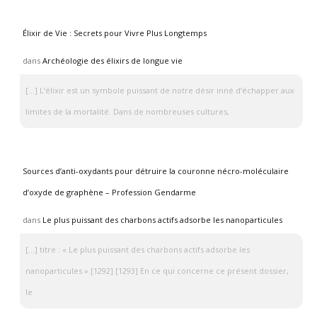
Élixir de Vie : Secrets pour Vivre Plus Longtemps
dans
Archéologie des élixirs de longue vie
[…] L’élixir est un symbole puissant de notre désir inné d’échapper aux
limites de la mortalité. Dans de nombreuses cultures,
Sources d’anti-oxydants pour détruire la couronne nécro-moléculaire
d’oxyde de graphène – Profession Gendarme
dans
Le plus puissant des charbons actifs adsorbe les nanoparticules
[…] titre : « Le plus puissant des charbons actifs adsorbe les
nanoparticules ».[1292] [1293] En ce qui concerne ce présent dossier,
le