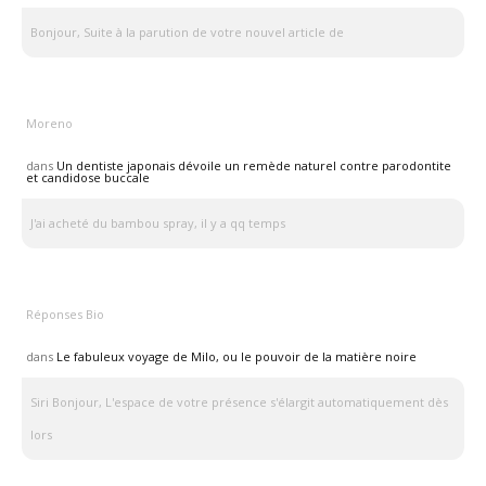
Bonjour, Suite à la parution de votre nouvel article de
Moreno
dans
Un dentiste japonais dévoile un remède naturel contre parodontite
et candidose buccale
J'ai acheté du bambou spray, il y a qq temps
Réponses Bio
dans
Le fabuleux voyage de Milo, ou le pouvoir de la matière noire
Siri Bonjour, L'espace de votre présence s'élargit automatiquement dès
lors