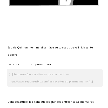
Eau de Quinton : reminéraliser face au stress du travail - Ma santé
d'abord
dans
Les recettes au plasma marin
[…] Réponses Bio, recettes au plasma marin —
https://www.reponsesbio.com/les-recettes-au-plasma-marin/ […]
Dans cet article ils disent que les grandes entreprises alimentaires