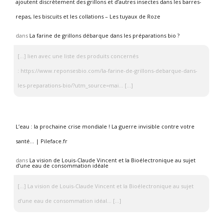
ajoutent discrètement des grillons et d’autres insectes dans les barres-
repas, les biscuits et les collations – Les tuyaux de Roze
dans
La farine de grillons débarque dans les préparations bio ?
[…] lien avec une liste des produits concernés
: https://www.reponsesbio.com/la-farine-de-grillons-debarque-dans-
les-preparations-bio/?utm_source=mai… […]
L’eau : la prochaine crise mondiale ! La guerre invisible contre votre
santé… | Pileface.fr
dans
La vision de Louis-Claude Vincent et la Bioélectronique au sujet
d’une eau de consommation idéale
[…] La vision de Louis-Claude Vincent et la Bioélectronique au sujet
d’une eau de consommation idéal… […]