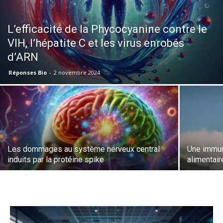
L’efficacité de la Phycocyanine contre le
VIH, l’hépatite C et les virus enrobés
d’ARN
Réponses Bio
-
2 novembre 2024
Les dommages au système nerveux central
Une immun
induits par la protéine spike
alimentai