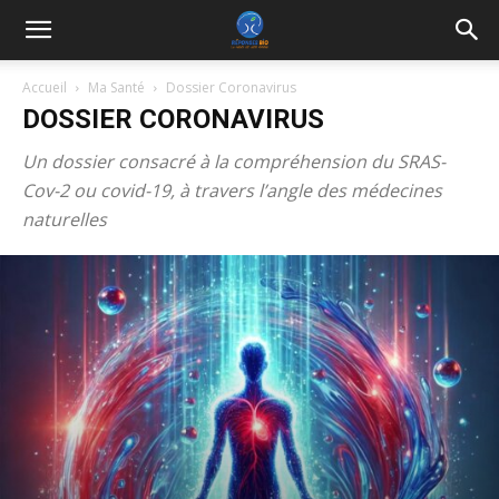
Accueil
Ma Santé
Dossier Coronavirus
DOSSIER CORONAVIRUS
Un dossier consacré à la compréhension du SRAS-
Cov-2 ou covid-19, à travers l’angle des médecines
naturelles