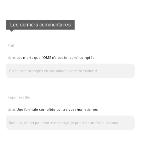
Les derniers commentaires
Phil
dans
Les morts que l’OMS n’a pas (encore) comptés
On se sent protégés en consultant vos informations!
Réponses Bio
dans
Une formule complète contre vos rhumatismes
Bonjour, Merci pour votre message. Je pense toutefois que vous