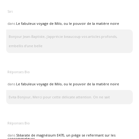
Siri
dans
Le fabuleux voyage de Milo, ou le pouvoir de la matière noire
Bonjour Jean-Baptiste, j'apprécie beaucoup vos articles profonds,
embellis d'une belle
Réponses Bio
dans
Le fabuleux voyage de Milo, ou le pouvoir de la matière noire
Evita Bonjour, Merci pour cette délicate attention. On ne sait
Réponses Bio
dans
Stéarate de magnésium E470, un piège se refermant sur les
consommateurs