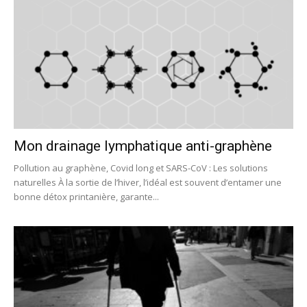
Mon drainage lymphatique anti-graphène
Pollution au graphène, Covid long et SARS-CoV : Les solutions
naturelles À la sortie de l’hiver, l’idéal est souvent d’entamer une
bonne détox printanière, garante...