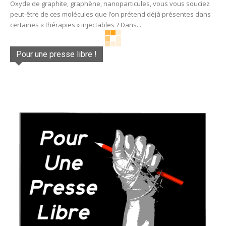
Oxyde de graphite, graphène, nanoparticules, vous vous souciez
peut-être de ces molécules que l’on prétend déjà présentes dans
certaines « thérapies » injectables ? Dans...
Pour une presse libre !