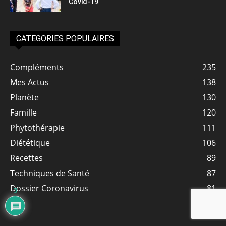
Covid-19
CATEGORIES POPULAIRES
Compléments
235
Mes Actus
138
Planète
130
Famille
120
Phytothérapie
111
Diététique
106
Recettes
89
Techniques de Santé
87
Dossier Coronavirus
81
3