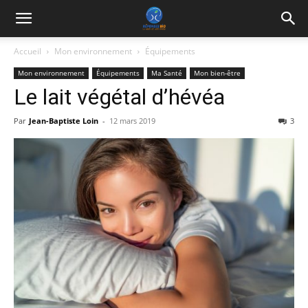
Accueil
Mon environnement
Équipements
Mon environnement
Équipements
Ma Santé
Mon bien-être
Le lait végétal d’hévéa
Par
Jean-Baptiste Loin
-
12 mars 2019
3