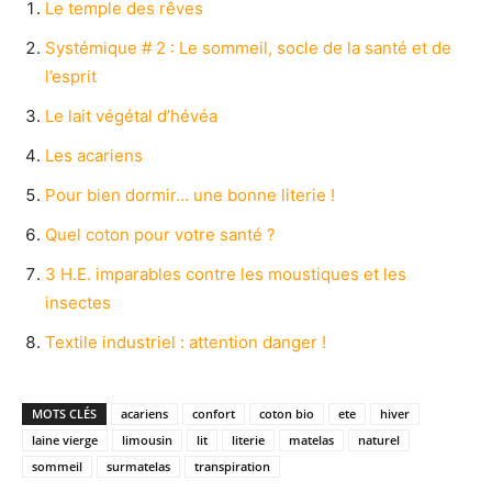
Le temple des rêves
Systémique # 2 : Le sommeil, socle de la santé et de
l’esprit
Le lait végétal d’hévéa
Les acariens
Pour bien dormir… une bonne literie !
Quel coton pour votre santé ?
3 H.E. imparables contre les moustiques et les
insectes
Textile industriel : attention danger !
MOTS CLÉS
acariens
confort
coton bio
ete
hiver
laine vierge
limousin
lit
literie
matelas
naturel
sommeil
surmatelas
transpiration