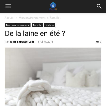
Accueil
Mon environnement
Famille
Mon environnement
Famille
Maison
De la laine en été ?
Par
Jean-Baptiste Loin
-
1 juillet 2018
7