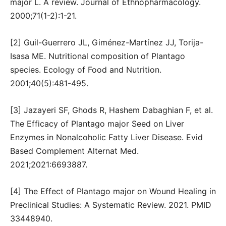
major L. A review. Journal of Ethnopharmacology.
2000;71(1-2):1-21.
[2] Guil-Guerrero JL, Giménez-Martínez JJ, Torija-
Isasa ME. Nutritional composition of Plantago
species. Ecology of Food and Nutrition.
2001;40(5):481-495.
[3] Jazayeri SF, Ghods R, Hashem Dabaghian F, et al.
The Efficacy of Plantago major Seed on Liver
Enzymes in Nonalcoholic Fatty Liver Disease. Evid
Based Complement Alternat Med.
2021;2021:6693887.
[4] The Effect of Plantago major on Wound Healing in
Preclinical Studies: A Systematic Review. 2021. PMID
33448940.