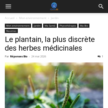
Accueil
Mon environnement
Jardin
Mon environnement
Jardin
Ma Santé
Phytothérapie
Ma Bio
Recettes
Le plantain, la plus discrète
des herbes médicinales
Par
Réponses Bio
-
24 mai 2026
1