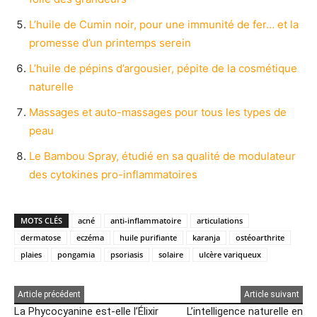
L’huile de Cumin noir, pour une immunité de fer… et la
promesse d’un printemps serein
L’huile de pépins d’argousier, pépite de la cosmétique
naturelle
Massages et auto-massages pour tous les types de
peau
Le Bambou Spray, étudié en sa qualité de modulateur
des cytokines pro-inflammatoires
MOTS CLÉS
acné
anti-inflammatoire
articulations
dermatose
eczéma
huile purifiante
karanja
ostéoarthrite
plaies
pongamia
psoriasis
solaire
ulcère variqueux
Article précédent
Article suivant
La Phycocyanine est-elle l’Élixir
L’intelligence naturelle en