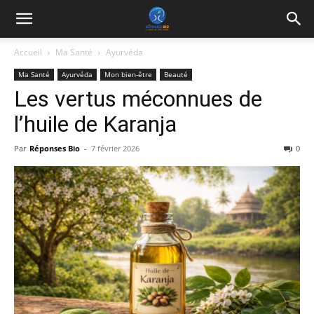
Accueil
Ma Santé
Ayurvéda
Ma Santé
Ayurvéda
Mon bien-être
Beauté
Les vertus méconnues de
l’huile de Karanja
Par
Réponses Bio
-
7 février 2026
0