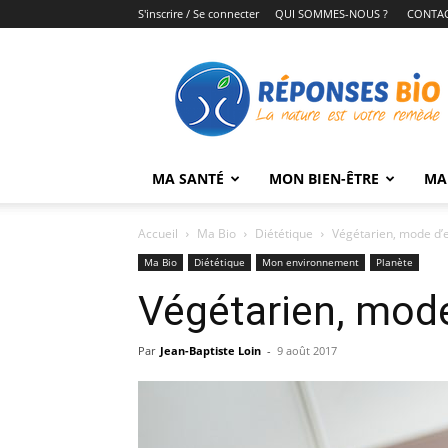
S'inscrire / Se connecter
QUI SOMMES-NOUS ?
CONTA
Réponses
Bio
MA SANTÉ
MON BIEN-ÊTRE
MA
Accueil
Ma Bio
Diététique
Végétarien, mode d’
Ma Bio
Diététique
Mon environnement
Planète
Végétarien, mod
Par
Jean-Baptiste Loin
-
9 août 2017