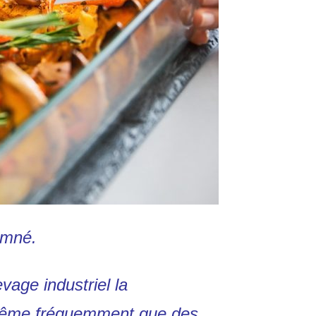
amné.
vage industriel la
 même fréquemment que des