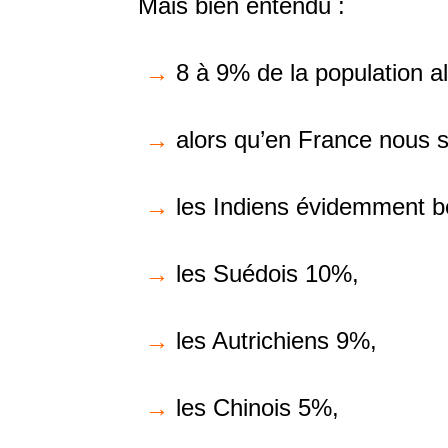
Mais bien entendu :
→
8 à 9% de la population a
→
alors qu’en France nous
→
les Indiens évidemment b
→
les Suédois 10%,
→
les Autrichiens 9%,
→
les Chinois 5%,