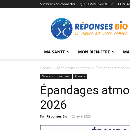
S'inscrire / Se connecter
QUI SOMMES-NOUS ?
CONTA
Réponses
Bio
MA SANTÉ
MON BIEN-ÊTRE
MA
Accueil
Mon environnement
Épandages atmosphér
Mon environnement
Planète
Épandages atmos
2026
Par
Réponses Bio
-
25 avril 2026