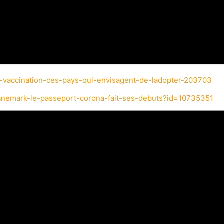
e-vaccination-ces-pays-qui-envisagent-de-ladopter-203703
_danemark-le-passeport-corona-fait-ses-debuts?id=10735351