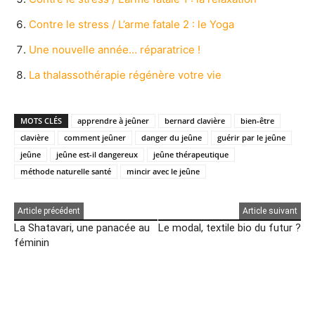
Contre le stress / L’arme fatale 2 : le Yoga
Une nouvelle année… réparatrice !
La thalassothérapie régénère votre vie
MOTS CLÉS
apprendre à jeûner
bernard clavière
bien-être
clavière
comment jeûner
danger du jeûne
guérir par le jeûne
jeûne
jeûne est-il dangereux
jeûne thérapeutique
méthode naturelle santé
mincir avec le jeûne
Article précédent
Article suivant
La Shatavari, une panacée au
Le modal, textile bio du futur ?
féminin