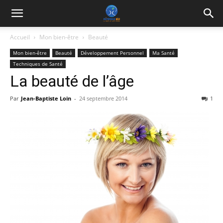
Accueil
Mon bien-être
Beauté
Mon bien-être
Beauté
Développement Personnel
Ma Santé
Techniques de Santé
La beauté de l’âge
Par
Jean-Baptiste Loin
-
24 septembre 2014
1