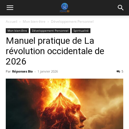
Accueil
Mon bien-être
Développement Personnel
Mon bien-être
Développement Personnel
Spiritualité
Manuel pratique de La
révolution occidentale de
2026
Par
Réponses Bio
-
1 janvier 2026
5