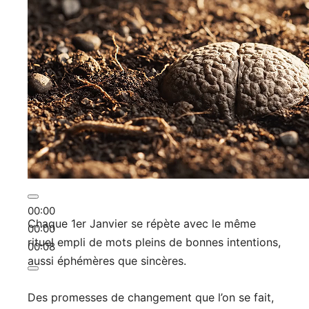
00:00
Chaque 1er Janvier se répète avec le même
00:00
rituel empli de mots pleins de bonnes intentions,
00:08
aussi éphémères que sincères.
Des promesses de changement que l’on se fait,