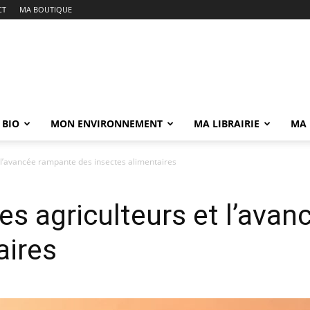
CT
MA BOUTIQUE
 BIO
MON ENVIRONNEMENT
MA LIBRAIRIE
MA 
l’avancée rampante des insectes alimentaires
s agriculteurs et l’avan
aires