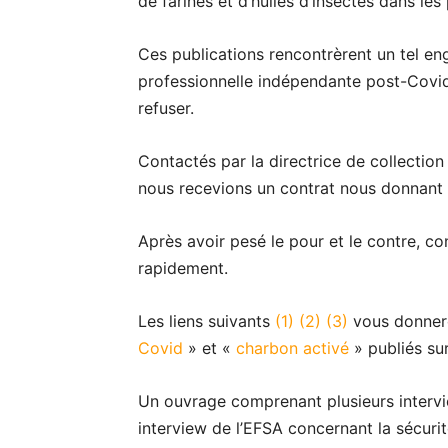
de farines et d’huiles d’insectes dans les
Ces publications rencontrèrent un tel eng
professionnelle indépendante post-Covid
refuser.
Contactés par la directrice de collection
nous recevions un contrat nous donnant 
Après avoir pesé le pour et le contre, co
rapidement.
Les liens suivants
(1)
(2)
(3)
vous donneron
Covid
» et «
charbon activé
» publiés su
Un ouvrage comprenant plusieurs interv
interview de l’EFSA concernant la sécurit