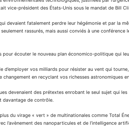
 environnementales technologiques, justifiées par l’urgence
était vice-président des États-Unis sous le mandat de Bill Cl
s qui devaient fatalement perdre leur hégémonie et par la m
 seulement rassurés, mais aussi conviés à une conférence l
is pour écouter le nouveau plan économico-politique qui leur
nutile d’employer vos milliards pour résister au vent qui tourn
 le changement en recyclant vos richesses astronomiques en
es devenaient des prétextes enrobant le seul sujet qui les i
t davantage de contrôle.
lus du virage « vert » de multinationales comme Total Éner
c l’avènement des nanoparticules et de l’intelligence artific