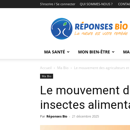
S'inscrire / Se connecter
QUI SOMMES-NOUS ?
CONTA
Réponses
Bio
MA SANTÉ
MON BIEN-ÊTRE
MA
Accueil
Ma Bio
Le mouvement des agriculteurs et 
Ma Bio
Le mouvement de
insectes aliment
Par
Réponses Bio
-
21 décembre 2025