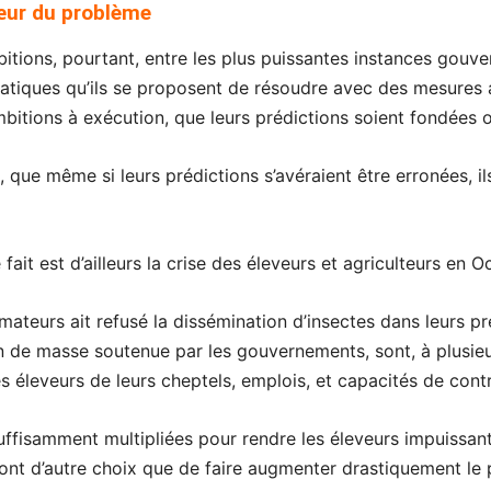
œur du problème
mbitions, pourtant, entre les plus puissantes instances gou
atiques qu’ils se proposent de résoudre avec des mesures a
bitions à exécution, que leurs prédictions soient fondées 
 que même si leurs prédictions s’avéraient être erronées, ils
fait est d’ailleurs la crise des éleveurs et agriculteurs en O
teurs ait refusé la dissémination d’insectes dans leurs pré
on de masse soutenue par les gouvernements, sont, à plusieu
es éleveurs de leurs cheptels, emplois, et capacités de con
ffisamment multipliées pour rendre les éleveurs impuissants,
nt d’autre choix que de faire augmenter drastiquement le p