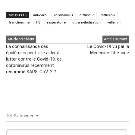
MOTS CLÉS
anti-viral
coronavirus
diffuseur
diffusion
franchomme
HE
respiratoire
ultra-nébulisation
willem
Article précédent
Article suivant
La connaissance des
Le Covid-19 vu par la
épidémies peut-elle aider à
Médecine Tibétaine
lutter contre le Covid-19, ce
coronavirus récemment
renommé SARS-CoV-2 ?
S’abonner