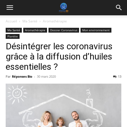
Accueil
Ma Santé
Aromathérapie
Ma Santé
Aromathérapie
Dossier Coronavirus
Mon environnement
Planète
Désintégrer les coronavirus
grâce à la diffusion d’huiles
essentielles ?
Par
Réponses Bio
-
30 mars 2020
13