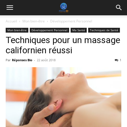
Accueil
Mon bien-être
Développement Personnel
Mon bien-être
Développement Personnel
Ma Santé
Techniques de Santé
Techniques pour un massage
californien réussi
Par
Réponses Bio
-
22 août 2018
1