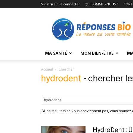
S'inscrire / Se connecter
QUI SOMMES-NOUS ?
CONT
Réponses
Bio
MA SANTÉ
MON BIEN-ÊTRE
MA
Accueil
Chercher
hydrodent
-
chercher le
Si les résultats ne vous conviennent pas, vous pouvez
HydroDent : U