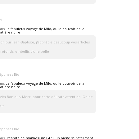
ri
ans
Le fabuleux voyage de Milo, ou le pouvoir de la
atière noire
onjour Jean-Baptiste, j'apprécie beaucoup vos articles
rofonds, embellis d'une belle
éponses Bio
ans
Le fabuleux voyage de Milo, ou le pouvoir de la
atière noire
vita Bonjour, Merci pour cette délicate attention. On ne
ait
éponses Bio
ans
Stéarate de magnésium E470, un piège se refermant