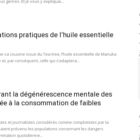
s genres. Et je vous y expliquai...
tions pratiques de l’huile essentielle
e sa cousine issue du Tea-tree, l’huile essentielle de Manuka
 et, par conséquent, celle qui s’adaptera...
rant la dégénérescence mentale des
iée à la consommation de faibles
tes et journalistes considérés comme complotistes par la
vaient prévenu les populations concernant les dangers
mmation quotidienne...