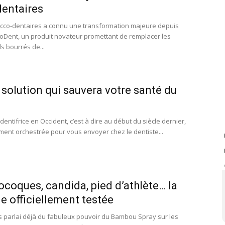
dentaires
ucco-dentaires a connu une transformation majeure depuis
droDent, un produit novateur promettant de remplacer les
ls bourrés de...
 solution qui sauvera votre santé du
dentifrice en Occident, c’est à dire au début du siècle dernier,
ment orchestrée pour vous envoyer chez le dentiste...
ocoques, candida, pied d’athlète… la
me officiellement testée
us parlai déjà du fabuleux pouvoir du Bambou Spray sur les