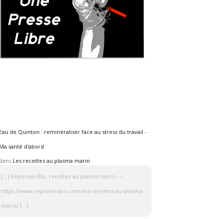
Eau de Quinton : reminéraliser face au stress du travail -
Ma santé d'abord
dans
Les recettes au plasma marin
[…] Réponses Bio, recettes au plasma marin —
https://www.reponsesbio.com/les-recettes-au-plasma-
marin/ […]