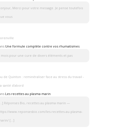
onjour, Merci pour votre message. Je pense toutefois
que vous
orenville
ans
Une formule complète contre vos rhumatismes
 mois pour une cure de divers éléments et pas
au de Quinton : reminéraliser face au stress du travail -
a santé d'abord
ans
Les recettes au plasma marin
…] Réponses Bio, recettes au plasma marin —
ttps://www.reponsesbio.com/les-recettes-au-plasma-
arin/ […]