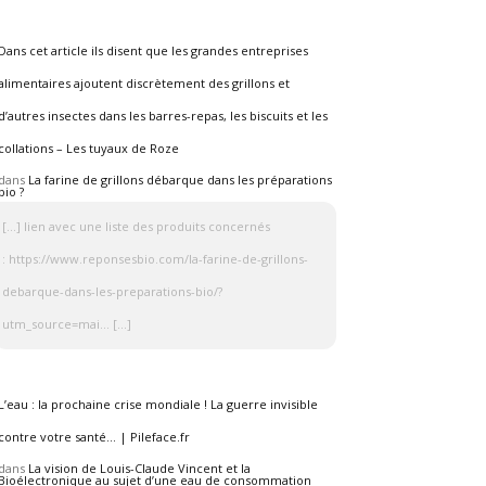
Dans cet article ils disent que les grandes entreprises
alimentaires ajoutent discrètement des grillons et
d’autres insectes dans les barres-repas, les biscuits et les
collations – Les tuyaux de Roze
dans
La farine de grillons débarque dans les préparations
bio ?
[…] lien avec une liste des produits concernés
: https://www.reponsesbio.com/la-farine-de-grillons-
debarque-dans-les-preparations-bio/?
utm_source=mai… […]
L’eau : la prochaine crise mondiale ! La guerre invisible
contre votre santé… | Pileface.fr
dans
La vision de Louis-Claude Vincent et la
Bioélectronique au sujet d’une eau de consommation