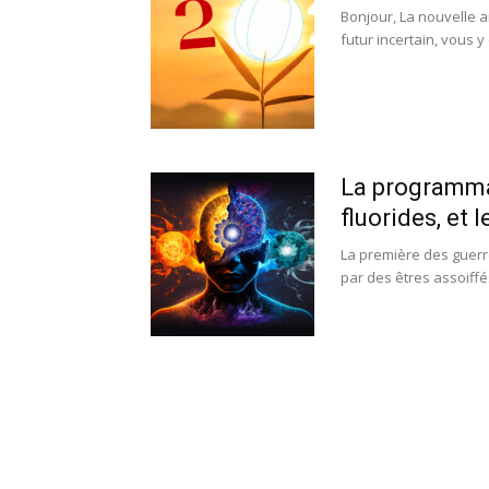
Bonjour, La nouvelle a
futur incertain, vous y 
La programmat
fluorides, et 
La première des guerre
par des êtres assoiffé