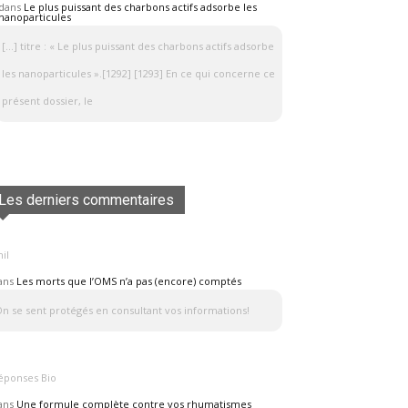
dans
Le plus puissant des charbons actifs adsorbe les
nanoparticules
[…] titre : « Le plus puissant des charbons actifs adsorbe
les nanoparticules ».[1292] [1293] En ce qui concerne ce
présent dossier, le
Les derniers commentaires
il
ans
Les morts que l’OMS n’a pas (encore) comptés
n se sent protégés en consultant vos informations!
éponses Bio
ans
Une formule complète contre vos rhumatismes