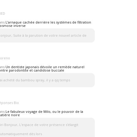
RED
ans
L’arnaque cachée derrière les systèmes de filtration
 osmose inverse
onjour, Suite à la parution de votre nouvel article de
oreno
ans
Un dentiste japonais dévoile un remède naturel
ontre parodontite et candidose buccale
'ai acheté du bambou spray, il y a qq temps
éponses Bio
ans
Le fabuleux voyage de Milo, ou le pouvoir de la
atière noire
iri Bonjour, L'espace de votre présence s'élargit
utomatiquement dès lors