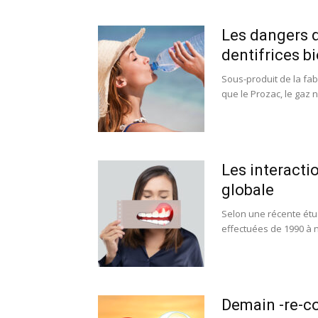
Les dangers d
dentifrices b
Sous-produit de la fab
que le Prozac, le gaz n
Les interacti
globale
Selon une récente étu
effectuées de 1990 à no
Demain -re-c