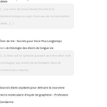
idéale
[…] La vision de Louis-Claude Vincent et la
Bioélectronique au sujet d’une eau de consommation
idéal… […]
Élixir de Vie : Secrets pour Vivre Plus Longtemps
dans
Archéologie des élixirs de longue vie
[…] L’élixir est un symbole puissant de notre désir inné
d’échapper aux limites de la mortalité. Dans de
nombreuses cultures,
Sources d’anti-oxydants pour détruire la couronne
nécro-moléculaire d’oxyde de graphène – Profession
Gendarme