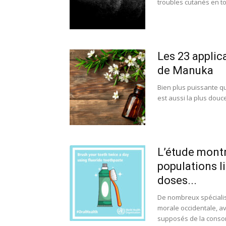
troubles cutanés en tou
Les 23 applica
de Manuka
Bien plus puissante qu
est aussi la plus douce
L’étude mont
populations l
doses...
De nombreux spécialis
morale occidentale, a
supposés de la conso