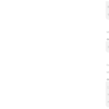
B
M
d
3
E
M
d
[
h
m