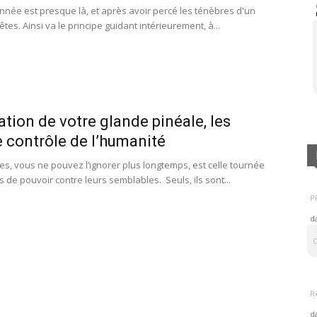
nnée est presque là, et après avoir percé les ténèbres d'un
êtes. Ainsi va le principe guidant intérieurement, à...
ion de votre glande pinéale, les
le contrôle de l’humanité
s, vous ne pouvez l’ignorer plus longtemps, est celle tournée
s de pouvoir contre leurs semblables. Seuls, ils sont...
Ph
d
O
R
d